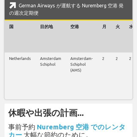
German Airways が運航する Nuremberg 空港 発
の週次定期便
国
目的地
空港
月
火
水
Netherlands
Amsterdam
Amsterdam-
2
2
2
Schiphol
Schiphol
(AMS)
休暇や出張の計画...
事前予約
Nuremberg 空港 でのレンタ
カー
大幅な節約のために。