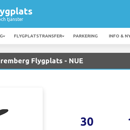
ygplats
och tjänster
NG
FLYGPLATSTRANSFER
PARKERING
INFO & N
remberg Flygplats - NUE
30