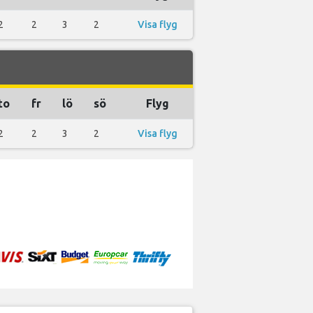
2
2
3
2
Visa flyg
to
fr
lö
sö
Flyg
2
2
3
2
Visa flyg