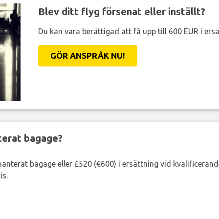
Blev ditt flyg försenat eller inställt?
Du kan vara berättigad att få upp till 600 EUR i ersä
GÖR ANSPRÅK NU!
nterat bagage?
lhanterat bagage eller £520 (€600) i ersättning vid kvalificeran
is.