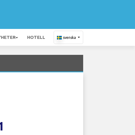
YHETER
HOTELL
svenska
1