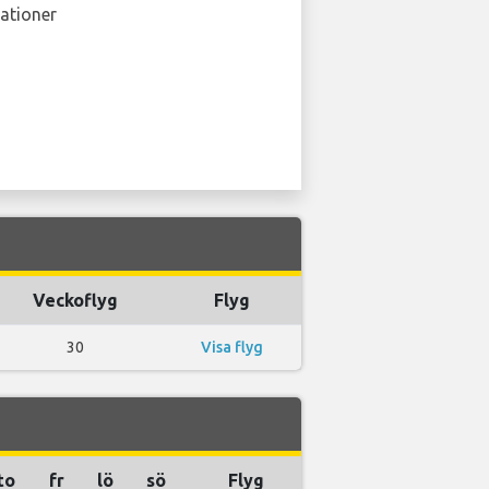
ationer
Veckoflyg
Flyg
30
Visa flyg
to
fr
lö
sö
Flyg