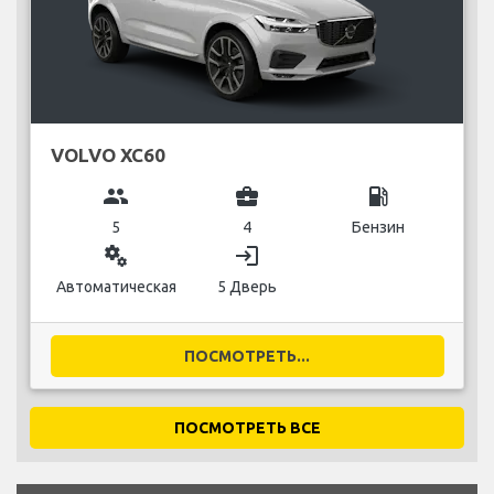
VOLVO XC60
group
business_center
local_gas_station
5
4
Бензин
miscellaneous_services
login
Автоматическая
5 Дверь
ПОСМОТРЕТЬ...
ПОСМОТРЕТЬ ВСЕ