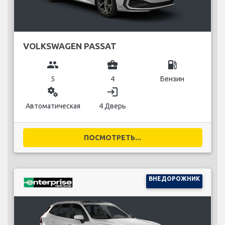
VOLKSWAGEN PASSAT
group
business_center
local_gas_station
5
4
Бензин
miscellaneous_services
login
Автоматическая
4 Дверь
ПОСМОТРЕТЬ...
ВНЕДОРОЖНИК