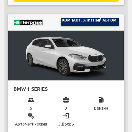
КОМПАКТ. ЭЛИТНЫЙ АВТОМ.
BMW 1 SERIES
group
business_center
local_gas_station
5
3
Бензин
miscellaneous_services
login
Автоматическая
5 Дверь