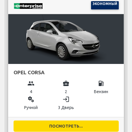
ЭКОНОМНЫЙ
OPEL CORSA
group
business_center
local_gas_station
4
2
Бензин
miscellaneous_services
login
Ручной
3 Дверь
ПОСМОТРЕТЬ...