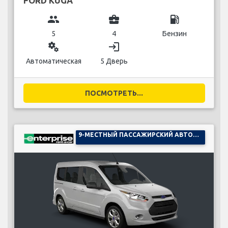
FORD KUGA
group
business_center
local_gas_station
5
4
Бензин
miscellaneous_services
login
Автоматическая
5 Дверь
ПОСМОТРЕТЬ...
9-МЕСТНЫЙ ПАССАЖИРСКИЙ АВТОМОБИЛЬ