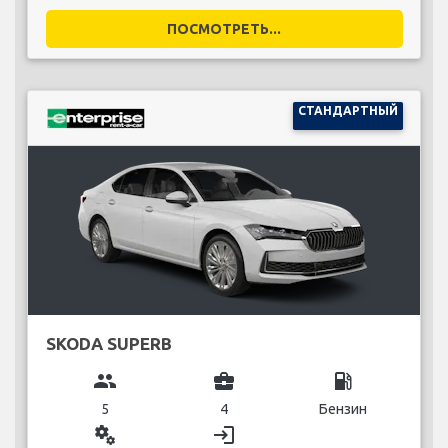
ПОСМОТРЕТЬ...
СТАНДАРТНЫЙ
SKODA SUPERB
group
business_center
local_gas_station
5
4
Бензин
miscellaneous_services
login