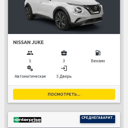
NISSAN JUKE
group
business_center
local_gas_station
5
3
Бензин
miscellaneous_services
login
Автоматическая
5 Дверь
ПОСМОТРЕТЬ...
СРЕДНЕГАБАРИТ.