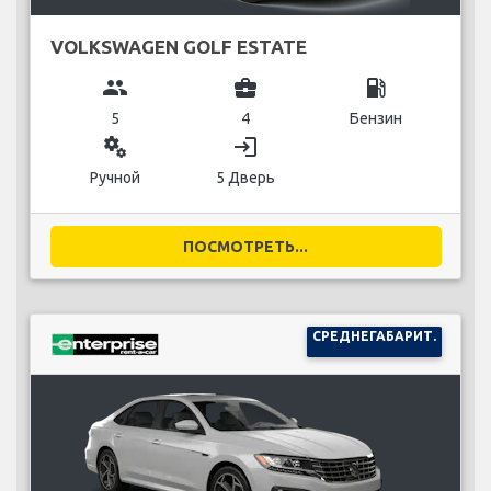
VOLKSWAGEN GOLF ESTATE
group
business_center
local_gas_station
5
4
Бензин
miscellaneous_services
login
Ручной
5 Дверь
ПОСМОТРЕТЬ...
СРЕДНЕГАБАРИТ.