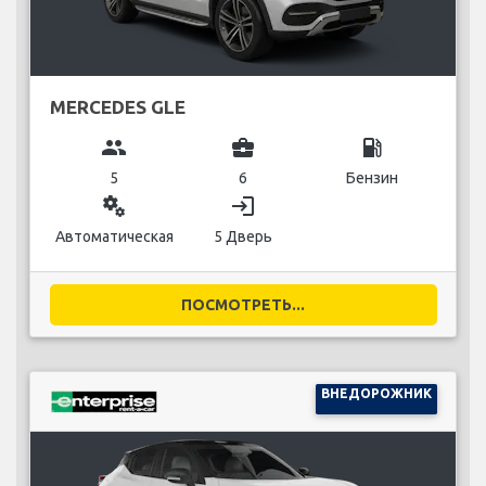
MERCEDES GLE
group
business_center
local_gas_station
5
6
Бензин
miscellaneous_services
login
Автоматическая
5 Дверь
ПОСМОТРЕТЬ...
ВНЕДОРОЖНИК