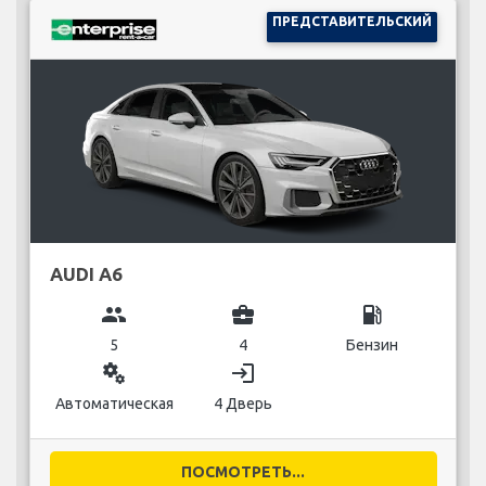
ПРЕДСТАВИТЕЛЬСКИЙ
AUDI A6
group
business_center
local_gas_station
5
4
Бензин
miscellaneous_services
login
Автоматическая
4 Дверь
ПОСМОТРЕТЬ...