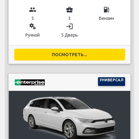
group
business_center
local_gas_station
5
3
Бензин
miscellaneous_services
login
Ручной
5 Дверь
ПОСМОТРЕТЬ...
УНИВЕРСАЛ