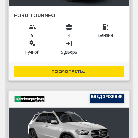
FORD TOURNEO
group
business_center
local_gas_station
9
4
Бензин
miscellaneous_services
login
Ручной
5 Дверь
ПОСМОТРЕТЬ...
ВНЕДОРОЖНИК