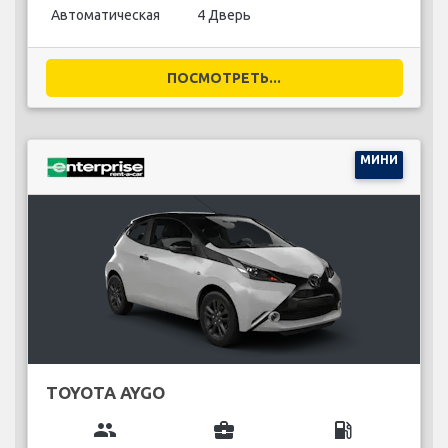
Автоматическая
4 Дверь
ПОСМОТРЕТЬ...
МИНИ
TOYOTA AYGO
group
business_center
local_gas_station