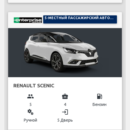
5-МЕСТНЫЙ ПАССАЖИРСКИЙ АВТОМОБИЛЬ
RENAULT SCENIC
group
business_center
local_gas_station
5
4
Бензин
miscellaneous_services
login
Ручной
5 Дверь