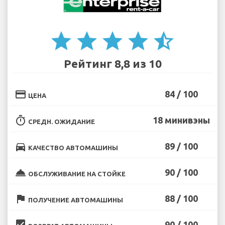
star
star
star
star
star_half
Рейтинг 8,8 из 10
credit_card
84 / 100
ЦЕНА
timer
18 минивэны
СРЕДН. ОЖИДАНИЕ
directions_car
89 / 100
КАЧЕСТВО АВТОМАШИНЫ
room_service
90 / 100
ОБСЛУЖИВАНИЕ НА СТОЙКЕ
flag
88 / 100
ПОЛУЧЕНИЕ АВТОМАШИНЫ
beenhere
90 / 100