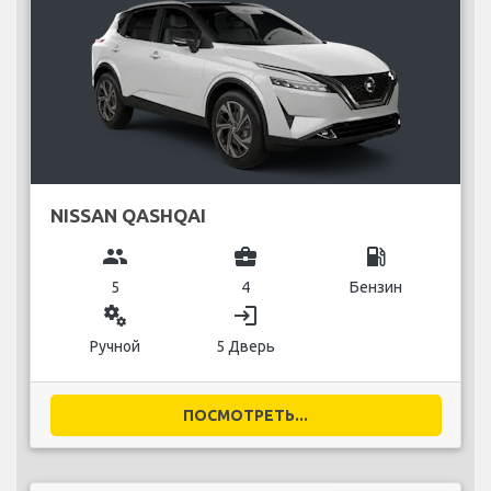
NISSAN QASHQAI
group
business_center
local_gas_station
5
4
Бензин
miscellaneous_services
login
Ручной
5 Дверь
ПОСМОТРЕТЬ...