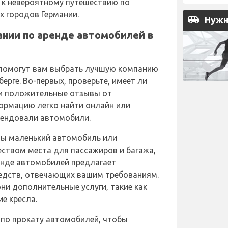
ь к невероятному путешествию по
х городов Германии.
airport_shuttle
Нужн
ании по аренде автомобилей в
 помогут вам выбрать лучшую компанию
ерге. Во-первых, проверьте, имеет ли
и положительные отзывы от
ормацию легко найти онлайн или
рендовали автомобили.
 вы маленький автомобиль или
ством места для пассажиров и багажа,
енде автомобилей предлагает
едств, отвечающих вашим требованиям.
ни дополнительные услуги, такие как
е кресла.
 по прокату автомобилей, чтобы