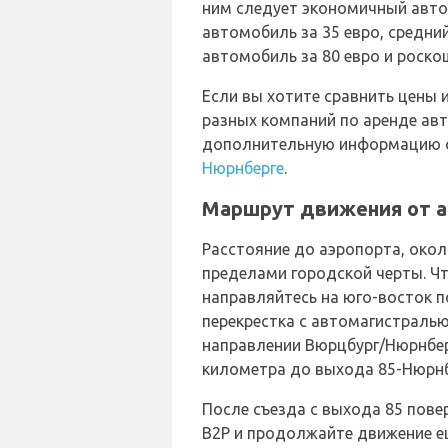
ним следует экономичный авто
автомобиль за 35 евро, средни
автомобиль за 80 евро и роско
Если вы хотите сравнить цены 
разных компаний по аренде ав
дополнительную информацию
Нюрнберге
.
Маршрут движения от а
Расстояние до аэропорта, окол
пределами городской черты. Ч
направляйтесь на юго-восток 
перекрестка с автомагистралью
направлении Вюрцбург/Нюрнбер
километра до выхода 85-Нюрнб
После съезда с выхода 85 пове
В2Р и продолжайте движение е