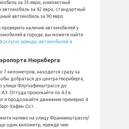
мобиль за 35 евро, компактный
й автомобиль за 42 евро, стандартный
шный автомобиль за 90 евро.
и проверить наличие автомобилей у
томобилей в городе, вы можете найти
 о
услугах аренды автомобилей в
эропорта Нюрнберга
о 7 километров, находится сразу за
тобы добраться до центра Нюрнберга,
по улице Флугхафенштрассе до
 А3. Оттуда проезжайте по А3 в
г и продолжайте движение примерно 4
ерг-Хафен-Ост.
рните налево на улицу Франкенштрассе/
ще один километр, прежде чем