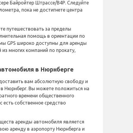
сере Байройтер Штрассе/В4Р. Следуйте
лометра, пока не достигнете центра
те путешествовать за пределы
лнительная помощь в ориентации по
темы GPS широко доступны для аренды
 из многих компаний по прокату,
автомобиля в Нюрнберге
доставить вам абсолютную свободу и
 в Нюрнберг. Вы можете положиться на
тратного времени общественного
ас есть собственное средство
уществ аренды автомобиля является
вою аренду в аэропорту Нюрнберга и